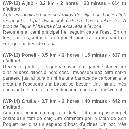
(WP-12) Aljub - 3,2 km - 2 hores i 23 minuts - 614 m
d'altitud.
Aquí es localitzen diversos rotlos de sitja i un bonic aljub
rectangular i tapat, dividit amb cisterna i bassa pel bestiar. A
prop de l'aljub hi ha una pica excavada a la roca.
Retornem al camí principal i el seguim cap a l'oest. En un
tres i no res, arribem a un portell practicat a una paret en
sec, que no hem de creuar.
(WP-13) Portell - 3,5 km - 2 hores i 15 minuts - 637 m
d'altitud.
Deixem el portell a l'esquerra i avancem, gairebé planer, per
dins el bosc direcció nord-oest. Travessem una altra baixa
pareteta, just al punt on hi ha una barraca de carboner a la
dreta i, a l'esquerra una bassa pel bestiar. Uns minuts més
endavant de la paret, desemboquem a un camí transversal.
(WP-14) Cruïlla - 3,7 km - 2 hores i 40 minuts - 642 m
d'altitud.
Aquí ens incorporem cap a la dreta i tot d'una passem pel
costat d'un forn de calç. Ara caminem per la Mola de Son
Poquet, per dins un esplèndid bosc d'alzines. Un poc més