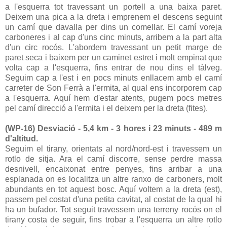
a l'esquerra tot travessant un portell a una baixa paret.
Deixem una pica a la dreta i emprenem el descens seguint
un camí que davalla per dins un comellar. El camí voreja
carboneres i al cap d'uns cinc minuts, arribem a la part alta
d'un circ rocós. L'abordem travessant un petit marge de
paret seca i baixem per un caminet estret i molt empinat que
volta cap a l'esquerra, fins entrar de nou dins el tàlveg.
Seguim cap a l'est i en pocs minuts enllacem amb el camí
carreter de Son Ferrà a l'ermita, al qual ens incorporem cap
a l'esquerra. Aquí hem d'estar atents, pugem pocs metres
pel camí direcció a l'ermita i el deixem per la dreta (fites).
(WP-16) Desviació - 5,4 km - 3 hores i 23 minuts - 489 m
d'altitud.
Seguim el tirany, orientats al nord/nord-est i travessem un
rotlo de sitja. Ara el camí discorre, sense perdre massa
desnivell, encaixonat entre penyes, fins arribar a una
esplanada on es localitza un altre ranxo de carboners, molt
abundants en tot aquest bosc. Aquí voltem a la dreta (est),
passem pel costat d'una petita cavitat, al costat de la qual hi
ha un bufador. Tot seguit travessem una terreny rocós on el
tirany costa de seguir, fins trobar a l'esquerra un altre rotlo