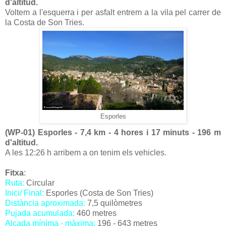
d'altitud.
Voltem a l'esquerra i per asfalt entrem a la vila pel carrer de
la Costa de Son Tries.
Esporles
(WP-01) Esporles - 7,4 km - 4 hores i 17 minuts - 196 m
d'altitud.
A les 12:26 h arribem a on tenim els vehicles.
Fitxa
:
Ruta:
Circular
Inici/ Final:
Esporles (Costa de Son Tries)
Distància aproximada:
7,5 quilòmetres
Pujada acumulada:
460 metres
Alçada mínima - màxima:
196 - 643 metres