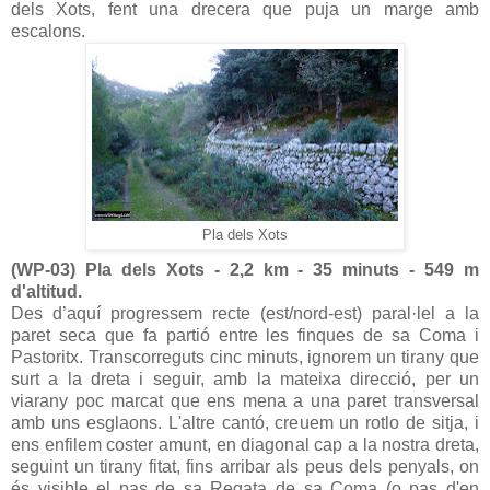
dels Xots, fent una drecera que puja un marge amb
escalons.
Pla dels Xots
(WP-03) Pla dels Xots - 2,2 km - 35 minuts - 549 m
d'altitud.
Des d’aquí progressem recte (est/nord-est) paral·lel a la
paret seca que fa partió entre les finques de sa Coma i
Pastoritx. Transcorreguts cinc minuts, ignorem un tirany que
surt a la dreta i seguir, amb la mateixa direcció, per un
viarany poc marcat que ens mena a una paret transversal
amb uns esglaons. L'altre cantó, creuem un rotlo de sitja, i
ens enfilem coster amunt, en diagonal cap a la nostra dreta,
seguint un tirany fitat, fins arribar als peus dels penyals, on
és visible el pas de sa Regata de sa Coma (o pas d'en