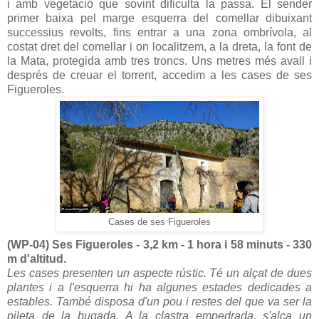
i amb vegetació que sovint dificulta la passa. El sender
primer baixa pel marge esquerra del comellar dibuixant
successius revolts, fins entrar a una zona ombrívola, al
costat dret del comellar i on localitzem, a la dreta, la font de
la Mata, protegida amb tres troncs. Uns metres més avall i
després de creuar el torrent, accedim a les cases de ses
Figueroles.
Cases de ses Figueroles
(WP-04) Ses Figueroles - 3,2 km - 1 hora i 58 minuts - 330
m d'altitud.
Les cases presenten un aspecte rústic. Té un alçat de dues
plantes i a l'esquerra hi ha algunes estades dedicades a
estables. També disposa d'un pou i restes del que va ser la
pileta de la bugada. A la clastra empedrada, s'alça un