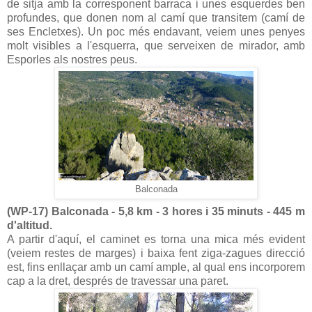
de sitja amb la corresponent barraca i unes esquerdes ben
profundes, que donen nom al camí que transitem (camí de
ses Encletxes). Un poc més endavant, veiem unes penyes
molt visibles a l'esquerra, que serveixen de mirador, amb
Esporles als nostres peus.
Balconada
(WP-17) Balconada - 5,8 km - 3 hores i 35 minuts - 445 m
d'altitud.
A partir d'aquí, el caminet es torna una mica més evident
(veiem restes de marges) i baixa fent ziga-zagues direcció
est, fins enllaçar amb un camí ample, al qual ens incorporem
cap a la dret, després de travessar una paret.